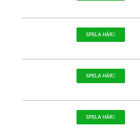
SPELA HÄR
SPELA HÄR
SPELA HÄR