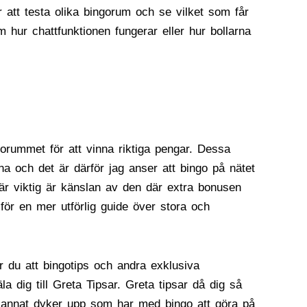
är att testa olika bingorum och se vilket som får
 hur chattfunktionen fungerar eller hur bollarna
gorummet för att vinna riktiga pengar. Dessa
na och det är därför jag anser att bingo på nätet
är viktig är känslan av den där extra bonusen
för en mer utförlig guide över stora och
 du att bingotips och andra exklusiva
a dig till Greta Tipsar. Greta tipsar då dig så
r annat dyker upp som har med bingo att göra på