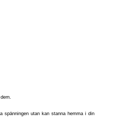
 dem.
pleva spänningen utan kan stanna hemma i din