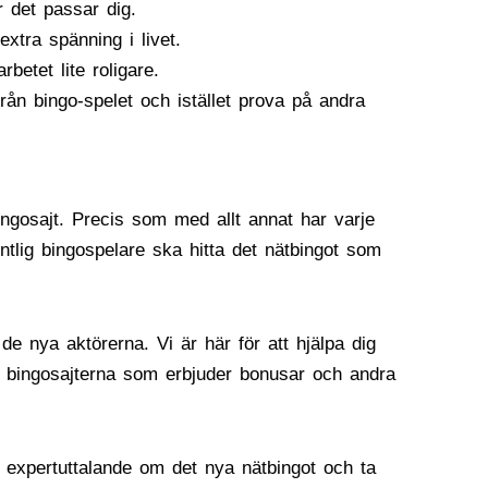
r det passar dig.
extra spänning i livet.
rbetet lite roligare.
rån bingo-spelet och istället prova på andra
ngosajt. Precis som med allt annat har varje
ntlig bingospelare ska hitta det nätbingot som
e nya aktörerna. Vi är här för att hjälpa dig
te bingosajterna som erbjuder bonusar och andra
s expertuttalande om det nya nätbingot och ta