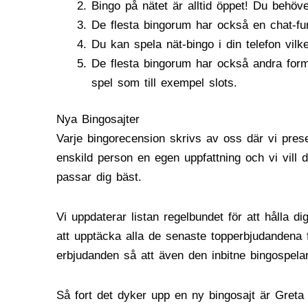
Bingo på nätet är alltid öppet! Du behöv
De flesta bingorum har också en chat-funkti
Du kan spela nät-bingo i din telefon vilket
De flesta bingorum har också andra former
spel som till exempel slots.
Nya Bingosajter
Varje bingorecension skrivs av oss där vi pres
enskild person en egen uppfattning och vi vill 
passar dig bäst.
Vi uppdaterar listan regelbundet för att hålla 
att upptäcka alla de senaste topperbjudandena f
erbjudanden så att även den inbitne bingospela
Så fort det dyker upp en ny bingosajt är Greta