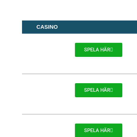
CASINO
SPELA HÄR
SPELA HÄR
SPELA HÄR