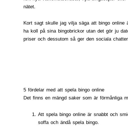
nätet.
Kort sagt skulle jag vilja säga att bingo online
ha koll på sina bingobrickor utan det gör ju dat
priser och dessutom så ger den sociala chatten
5 fördelar med att spela bingo online
Det finns en mängd saker som är förmånliga me
Att spela bingo online är snabbt och smi
soffa och ändå spela bingo.