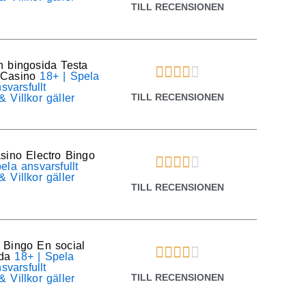
4
TILL RECENSIONEN
av
5
 bingosida Testa
Betygsatt





l Casino
18+
|
Spela
svarsfullt
4
TILL RECENSIONEN
& Villkor gäller
av
5
sino Electro Bingo
Betygsatt





la ansvarsfullt
& Villkor gäller
4
TILL RECENSIONEN
av
5
Bingo En social
Betygsatt





ida
18+
|
Spela
svarsfullt
4
TILL RECENSIONEN
& Villkor gäller
av