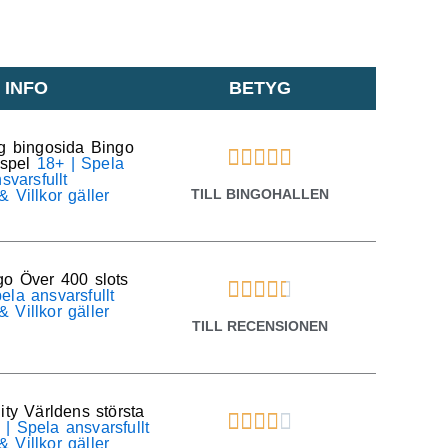
INFO
BETYG
ig bingosida Bingo
Betygsatt





sspel
18+
|
Spela
svarsfullt
5
TILL BINGOHALLEN
& Villkor gäller
av
5
go Över 400 slots
Betygsatt





la ansvarsfullt
& Villkor gäller
4.5
TILL RECENSIONEN
av
5
ty Världens största
Betygsatt





+
|
Spela ansvarsfullt
& Villkor gäller