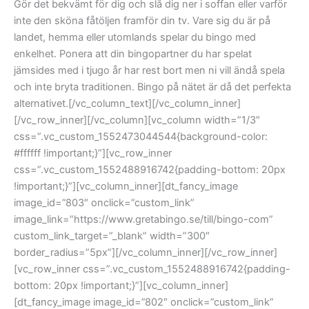
Gör det bekvämt för dig och slå dig ner i soffan eller varför
inte den sköna fåtöljen framför din tv. Vare sig du är på
landet, hemma eller utomlands spelar du bingo med
enkelhet. Ponera att din bingopartner du har spelat
jämsides med i tjugo år har rest bort men ni vill ändå spela
och inte bryta traditionen. Bingo på nätet är då det perfekta
alternativet.[/vc_column_text][/vc_column_inner]
[/vc_row_inner][/vc_column][vc_column width=”1/3″
css=”.vc_custom_1552473044544{background-color:
#ffffff !important;}”][vc_row_inner
css=”.vc_custom_1552488916742{padding-bottom: 20px
!important;}”][vc_column_inner][dt_fancy_image
image_id=”803″ onclick=”custom_link”
image_link=”https://www.gretabingo.se/till/bingo-com”
custom_link_target=”_blank” width=”300″
border_radius=”5px”][/vc_column_inner][/vc_row_inner]
[vc_row_inner css=”.vc_custom_1552488916742{padding-
bottom: 20px !important;}”][vc_column_inner]
[dt_fancy_image image_id=”802″ onclick=”custom_link”