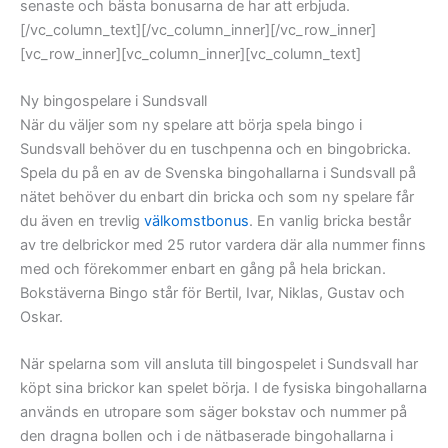
senaste och bästa bonusarna de har att erbjuda.
[/vc_column_text][/vc_column_inner][/vc_row_inner]
[vc_row_inner][vc_column_inner][vc_column_text]
Ny bingospelare i Sundsvall
När du väljer som ny spelare att börja spela bingo i
Sundsvall behöver du en tuschpenna och en bingobricka.
Spela du på en av de Svenska bingohallarna i Sundsvall på
nätet behöver du enbart din bricka och som ny spelare får
du även en trevlig
välkomstbonus
. En vanlig bricka består
av tre delbrickor med 25 rutor vardera där alla nummer finns
med och förekommer enbart en gång på hela brickan.
Bokstäverna Bingo står för Bertil, Ivar, Niklas, Gustav och
Oskar.
När spelarna som vill ansluta till bingospelet i Sundsvall har
köpt sina brickor kan spelet börja. I de fysiska bingohallarna
används en utropare som säger bokstav och nummer på
den dragna bollen och i de nätbaserade bingohallarna i