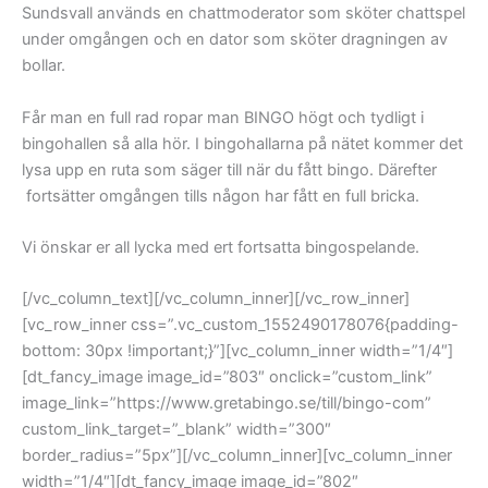
Sundsvall används en chattmoderator som sköter chattspel
under omgången och en dator som sköter dragningen av
bollar.
Får man en full rad ropar man BINGO högt och tydligt i
bingohallen så alla hör. I bingohallarna på nätet kommer det
lysa upp en ruta som säger till när du fått bingo. Därefter
fortsätter omgången tills någon har fått en full bricka.
Vi önskar er all lycka med ert fortsatta bingospelande.
[/vc_column_text][/vc_column_inner][/vc_row_inner]
[vc_row_inner css=”.vc_custom_1552490178076{padding-
bottom: 30px !important;}”][vc_column_inner width=”1/4″]
[dt_fancy_image image_id=”803″ onclick=”custom_link”
image_link=”https://www.gretabingo.se/till/bingo-com”
custom_link_target=”_blank” width=”300″
border_radius=”5px”][/vc_column_inner][vc_column_inner
width=”1/4″][dt_fancy_image image_id=”802″