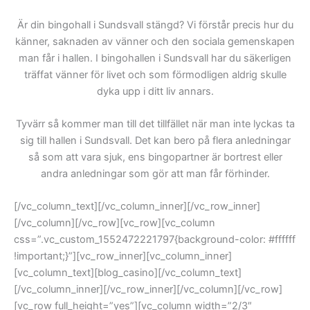
Är din bingohall i Sundsvall stängd? Vi förstår precis hur du
känner, saknaden av vänner och den sociala gemenskapen
man får i hallen. I bingohallen i Sundsvall har du säkerligen
träffat vänner för livet och som förmodligen aldrig skulle
dyka upp i ditt liv annars.
Tyvärr så kommer man till det tillfället när man inte lyckas ta
sig till hallen i Sundsvall. Det kan bero på flera anledningar
så som att vara sjuk, ens bingopartner är bortrest eller
andra anledningar som gör att man får förhinder.
[/vc_column_text][/vc_column_inner][/vc_row_inner]
[/vc_column][/vc_row][vc_row][vc_column
css=”.vc_custom_1552472221797{background-color: #ffffff
!important;}”][vc_row_inner][vc_column_inner]
[vc_column_text][blog_casino][/vc_column_text]
[/vc_column_inner][/vc_row_inner][/vc_column][/vc_row]
[vc_row full_height=”yes”][vc_column width=”2/3″