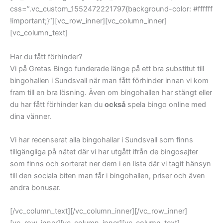
css=”.vc_custom_1552472221797{background-color: #ffffff
!important;}”][vc_row_inner][vc_column_inner]
[vc_column_text]
Har du fått förhinder?
Vi på Gretas Bingo funderade länge på ett bra substitut till
bingohallen i Sundsvall när man fått förhinder innan vi kom
fram till en bra lösning. Även om bingohallen har stängt eller
du har fått förhinder kan du
också
spela bingo online med
dina vänner.
Vi har recenserat alla bingohallar i Sundsvall som finns
tillgängliga på nätet där vi har utgått ifrån de bingosajter
som finns och sorterat ner dem i en lista där vi tagit hänsyn
till den sociala biten man får i bingohallen, priser och även
andra bonusar.
[/vc_column_text][/vc_column_inner][/vc_row_inner]