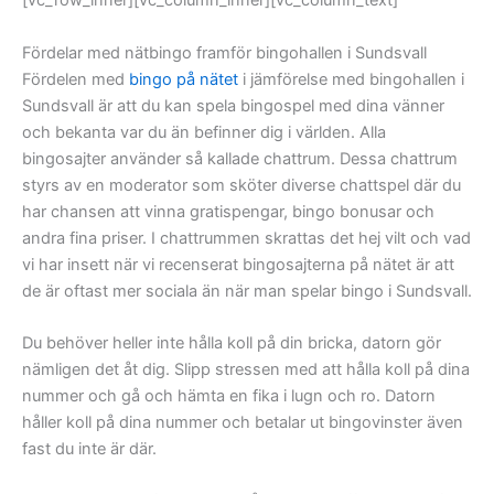
[vc_row_inner][vc_column_inner][vc_column_text]
Fördelar med nätbingo framför bingohallen i Sundsvall
Fördelen med
bingo på nätet
i jämförelse med bingohallen i
Sundsvall är att du kan spela bingospel med dina vänner
och bekanta var du än befinner dig i världen. Alla
bingosajter använder så kallade chattrum. Dessa chattrum
styrs av en moderator som sköter diverse chattspel där du
har chansen att vinna gratispengar, bingo bonusar och
andra fina priser. I chattrummen skrattas det hej vilt och vad
vi har insett när vi recenserat bingosajterna på nätet är att
de är oftast mer sociala än när man spelar bingo i Sundsvall.
Du behöver heller inte hålla koll på din bricka, datorn gör
nämligen det åt dig. Slipp stressen med att hålla koll på dina
nummer och gå och hämta en fika i lugn och ro. Datorn
håller koll på dina nummer och betalar ut bingovinster även
fast du inte är där.