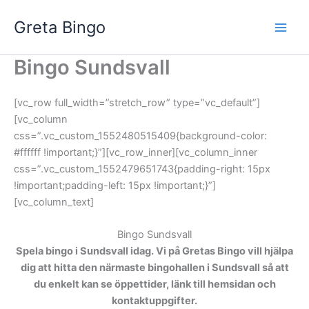
Hoppa
Greta Bingo
till
innehåll
Bingo Sundsvall
[vc_row full_width=”stretch_row” type=”vc_default”]
[vc_column
css=”.vc_custom_1552480515409{background-color:
#ffffff !important;}”][vc_row_inner][vc_column_inner
css=”.vc_custom_1552479651743{padding-right: 15px
!important;padding-left: 15px !important;}”]
[vc_column_text]
Bingo Sundsvall
Spela bingo i Sundsvall idag. Vi på Gretas Bingo vill hjälpa
dig att hitta den närmaste bingohallen i Sundsvall så att
du enkelt kan se öppettider, länk till hemsidan och
kontaktuppgifter.