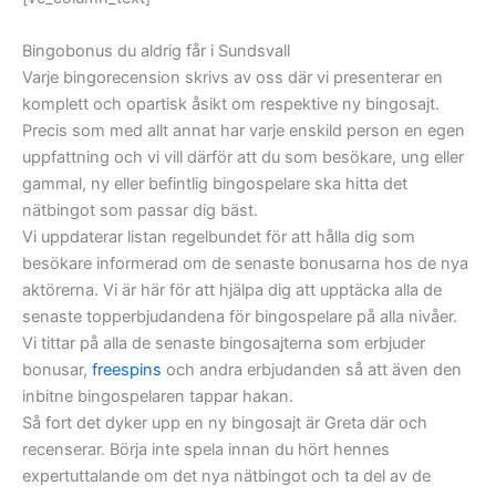
Bingobonus du aldrig får i Sundsvall
Varje bingorecension skrivs av oss där vi presenterar en
komplett och opartisk åsikt om respektive ny bingosajt.
Precis som med allt annat har varje enskild person en egen
uppfattning och vi vill därför att du som besökare, ung eller
gammal, ny eller befintlig bingospelare ska hitta det
nätbingot som passar dig bäst.
Vi uppdaterar listan regelbundet för att hålla dig som
besökare informerad om de senaste bonusarna hos de nya
aktörerna. Vi är här för att hjälpa dig att upptäcka alla de
senaste topperbjudandena för bingospelare på alla nivåer.
Vi tittar på alla de senaste bingosajterna som erbjuder
bonusar,
freespins
och andra erbjudanden så att även den
inbitne bingospelaren tappar hakan.
Så fort det dyker upp en ny bingosajt är Greta där och
recenserar. Börja inte spela innan du hört hennes
expertuttalande om det nya nätbingot och ta del av de